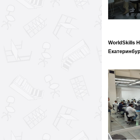
WorldSkills H
Екат