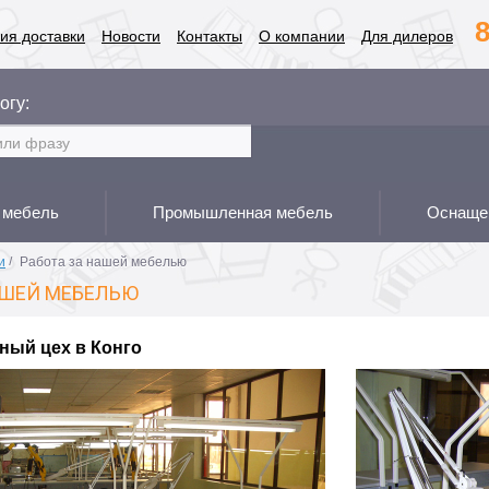
8
ия доставки
Новости
Контакты
О компании
Для дилеров
огу:
 мебель
Промышленная мебель
Оснащен
и
/
Работа за нашей мебелью
АШЕЙ МЕБЕЛЬЮ
ный цех в Конго