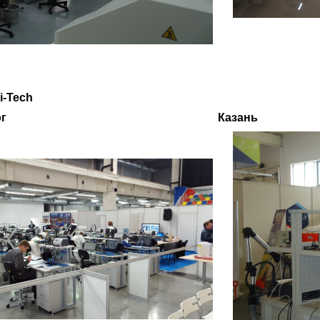
i-Tech
еринбург Казань