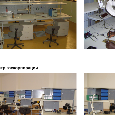
тр госкорпорации