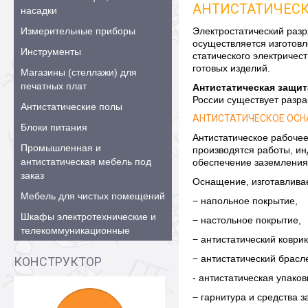
АНТИСТАТИЧЕСК
насадки
Измерительные приборы
Электростатический раз
осуществляется изготов
Инструменты
статического электричес
готовых изделий.
Магазины (стеллажи) для
печатных плат
Антистатическая защи
России существует разра
Антистатические полы
АНТИСТАТИЧЕСКОЕ ОСН
Блоки питания
Антистатическое рабочее
Промышленная и
производятся работы, ин
антистатическая мебель под
обеспечение заземления 
заказ
Оснащение, изготавлива
Мебель для чистых помещений
− напольное покрытие,
Шкафы электротехнические и
− настольное покрытие,
телекоммуникационные
− антистатический коври
− антистатический брасле
КОНСТРУКТОР
- антистатическая упаков
− гарнитура и средства 