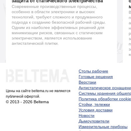
защита от статического электричества
Современные производственные процессы,
особенно в области электроники и высоких
В
технологий, требуют сложного и продуманного
п
подхода к созданию безопасной рабочей среды.
а
Одним из наиболее эффективных решений для
н
минимизации рисков, связанных с статическим
р
электричеством, является использование
з
антистатической плитки.
п
э
к
Столы рабочие
Готовые решения
Верстаки
Антистатическое оснащен
Цены на сайте beltema.ru не являются
Системы хранения обще
публичной офертой.
Политика обработки cookie
© 2013 - 2026 Beltema
Стойки, тележки
Условия доставки
Новости
Дымоуловители
Измерительные приборы