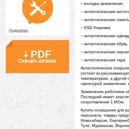
− колодка заземления,
− антистатические кисточ
− антистатические пакет
− ESD Упаковка
Подробнее
− антистатическая одежд
− антистатическая обувь.
PDF
− антистатические перча
− антистатическая тара
Скачать каталог
Антистатическое покрыти
состоит из рассеивающег
температурам, а другой 
гарнитурой заземления,
Заземление работника о
Последний имеет эластич
сопротивление 1 МОм.
Купить оснащение для р
персонала, товары предс
Новосибирске, Екатеринб
Туле, Мурманске, Вороне