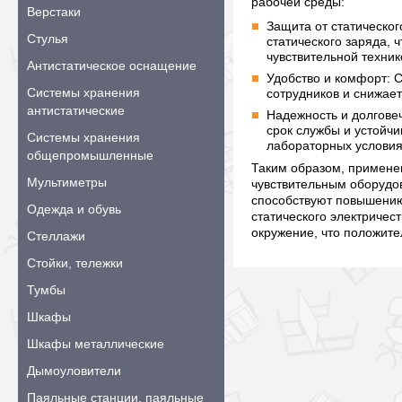
рабочей среды:
Верстаки
Защита от статическог
Стулья
статического заряда,
чувствительной техник
Антистатическое оснащение
Удобство и комфорт: 
Системы хранения
сотрудников и снижае
антистатические
Надежность и долгове
срок службы и устойчи
Системы хранения
лабораторных условия
общепромышленные
Таким образом, применен
Мультиметры
чувствительным оборудо
способствуют повышению
Одежда и обувь
статического электричес
окружение, что положите
Стеллажи
Стойки, тележки
Тумбы
Шкафы
Шкафы металлические
Дымоуловители
Паяльные станции, паяльные