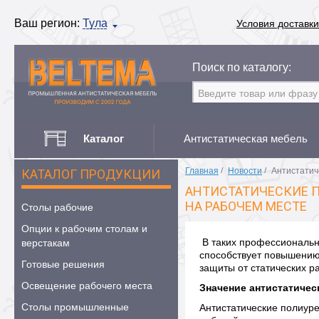
Ваш регион:
Тула
Условия доставки
Поиск по каталогу:
Каталог
Антистатическая мебель
Главная
/
Новости
/
Антистатич
КАТАЛОГ ПРОДУКЦИИ
АНТИСТАТИЧЕСКИЕ П
НА РАБОЧЕМ МЕСТЕ
Столы рабочие
Опции к рабочим столам и
В таких профессиональны
верстакам
способствует повышению 
Готовые решения
защиты от статических р
Освещение рабочего места
Значение антистатичес
Столы промышленные
Антистатические полиур